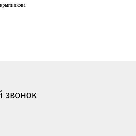
Скрыпникова
й звонок